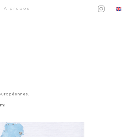
A propos
 européennes.
om!